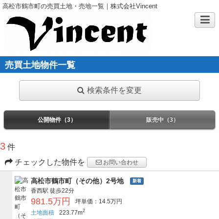
高松市鶴市町の売買土地・売地一覧｜株式会社Vincent
売買土地物件一覧
検索条件を変更
公開物件（3）
販売中（3）
3
件
チェックした物件を
お問い合わせ
高松市鶴市町（その他）2号地
新着
香西駅
徒歩22分
981.5万円
坪単価：14.5万円
2
土地面積
223.77m