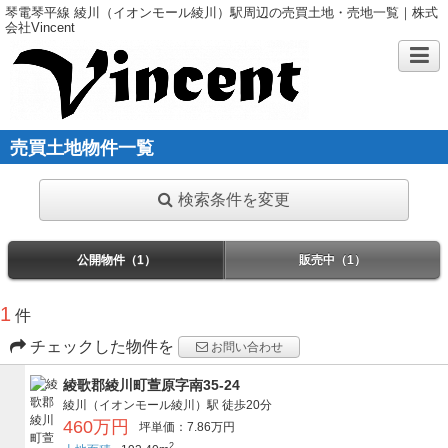
琴電琴平線 綾川（イオンモール綾川）駅周辺の売買土地・売地一覧｜株式
会社Vincent
売買土地物件一覧
検索条件を変更
公開物件（1）
販売中（1）
1
件
チェックした物件を
お問い合わせ
綾歌郡綾川町萱原字南35-24
綾川（イオンモール綾川）駅
徒歩20分
460万円
坪単価：7.86万円
2