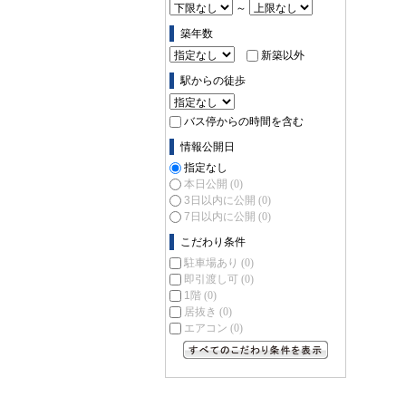
～
築年数
新築以外
駅からの徒歩
バス停からの時間を含む
情報公開日
指定なし
本日公開
(0)
3日以内に公開
(0)
7日以内に公開
(0)
こだわり条件
駐車場あり
(0)
即引渡し可
(0)
1階
(0)
居抜き
(0)
エアコン
(0)
すべてのこだわり条件を見る